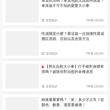
車震犯法嗎？車震地點又該如何挑選？
車床族不可不知的愛愛大小事
涩涩知识
7年前 (2020)
性成癮是什麼？看這篇一次搞懂性愛成
癮症原因、症狀以及改善方法
涩涩知识
7年前 (2020)
【男生自慰大小事】打手槍對身體有
T
害嗎？破除你對自慰的各種迷思
涩涩知识
7年前 (2020)
精液量重要嗎？「射」多少才正常？從
顏色、數量、濃度看健康！